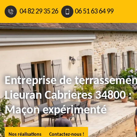
04 82 29 35 26
06 51 63 64 99
Entreprise de terrassemen
Lieuran Cabrieres 34800 :
Maçon expérimenté
Nos réalisations
Contactez-nous !