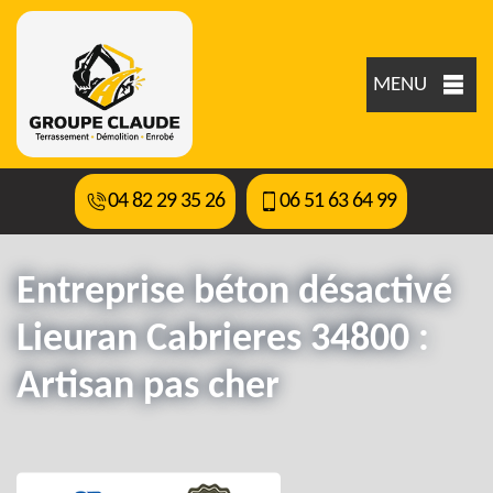
MENU
04 82 29 35 26
06 51 63 64 99
Entreprise béton désactivé
Lieuran Cabrieres 34800 :
Artisan pas cher