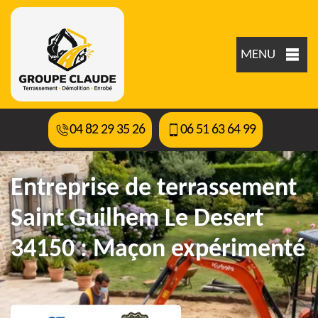
MENU
04 82 29 35 26
06 51 63 64 99
Entreprise de terrassement
Saint Guilhem Le Desert
34150 : Maçon expérimenté