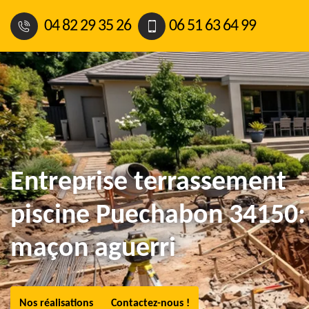
04 82 29 35 26
06 51 63 64 99
Entreprise terrassement
piscine Puechabon 34150:
maçon aguerri
Nos réalisations
Contactez-nous !