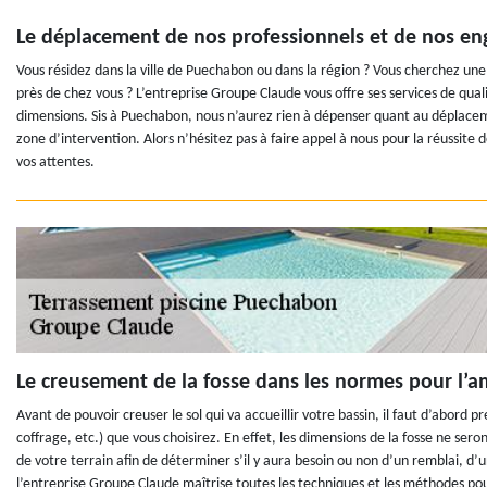
Le déplacement de nos professionnels et de nos eng
Vous résidez dans la ville de Puechabon ou dans la région ? Vous cherchez un
près de chez vous ? L’entreprise Groupe Claude vous offre ses services de qu
dimensions. Sis à Puechabon, nous n’aurez rien à dépenser quant au déplacem
zone d’intervention. Alors n’hésitez pas à faire appel à nous pour la réussite d
vos attentes.
Le creusement de la fosse dans les normes pour l’
Avant de pouvoir creuser le sol qui va accueillir votre bassin, il faut d’abord 
coffrage, etc.) que vous choisirez. En effet, les dimensions de la fosse ne seron
de votre terrain afin de déterminer s’il y aura besoin ou non d’un remblai, d’
l’entreprise Groupe Claude maîtrise toutes les techniques et les méthodes po