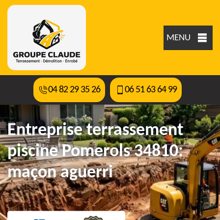
MENU
04 82 29 35 26
06 51 63 64 99
Entreprise terrassement
piscine Pomerols 34810:
maçon aguerri