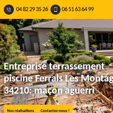
04 82 29 35 26
06 51 63 64 99
Entreprise terrassement
piscine Ferrals Les Monta
34210: maçon aguerri
Nos réalisations
Contactez-nous !