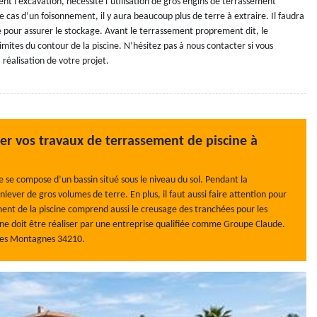
nt l’excavation, nécessite l’utilisation de gros engins de terrassement
le cas d’un foisonnement, il y aura beaucoup plus de terre à extraire. Il faudra
 pour assurer le stockage. Avant le terrassement proprement dit, le
imites du contour de la piscine. N’hésitez pas à nous contacter si vous
 réalisation de votre projet.
ser vos travaux de terrassement de piscine à
lle se compose d’un bassin situé sous le niveau du sol. Pendant la
lever de gros volumes de terre. En plus, il faut aussi faire attention pour
ement de la piscine comprend aussi le creusage des tranchées pour les
ne doit être réaliser par une entreprise qualifiée comme Groupe Claude.
s Les Montagnes 34210.