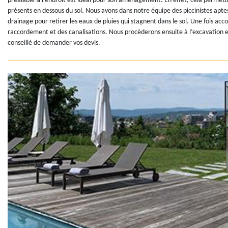
préalable si l’endroit est idéal pour son aménagement. En effet, cela permet
présents en dessous du sol. Nous avons dans notre équipe des piccinistes aptes
drainage pour retirer les eaux de pluies qui stagnent dans le sol. Une fois ac
raccordement et des canalisations. Nous procèderons ensuite à l’excavation en
conseillé de demander vos devis.