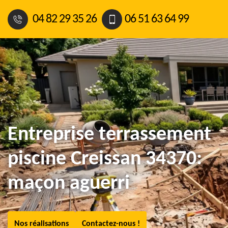
04 82 29 35 26
06 51 63 64 99
Entreprise terrassement
piscine Creissan 34370:
maçon aguerri
Nos réalisations
Contactez-nous !