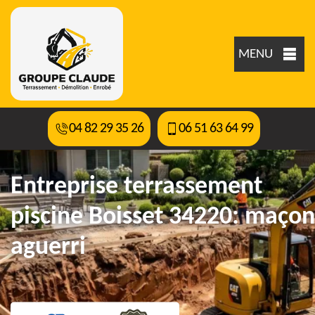
MENU
04 82 29 35 26
06 51 63 64 99
Entreprise terrassement
piscine Boisset 34220: maçon
aguerri