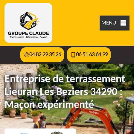
MENU
04 82 29 35 26
06 51 63 64 99
Entreprise de terrassement
Lieuran Les Beziers 34290 :
Maçon expérimenté