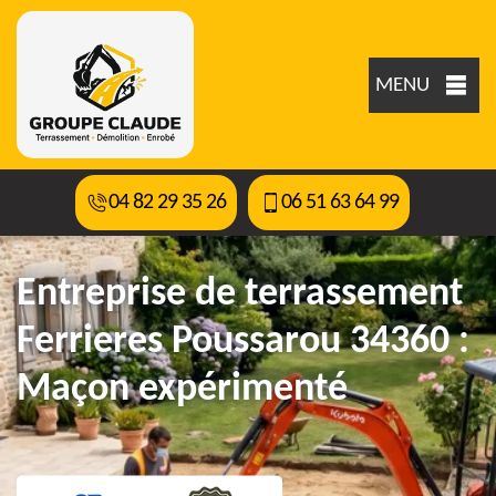
MENU
04 82 29 35 26
06 51 63 64 99
Entreprise de terrassement
Ferrieres Poussarou 34360 :
Maçon expérimenté