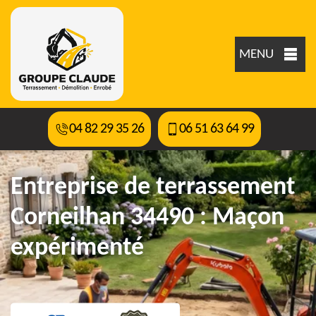
MENU
04 82 29 35 26
06 51 63 64 99
Entreprise de terrassement
Corneilhan 34490 : Maçon
expérimenté