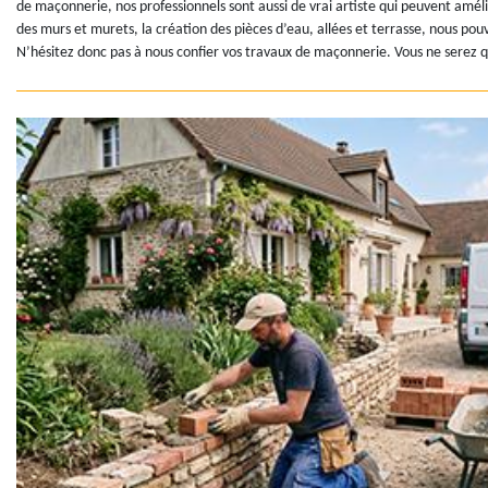
de maçonnerie, nos professionnels sont aussi de vrai artiste qui peuvent améli
des murs et murets, la création des pièces d’eau, allées et terrasse, nous pouv
N’hésitez donc pas à nous confier vos travaux de maçonnerie. Vous ne serez que