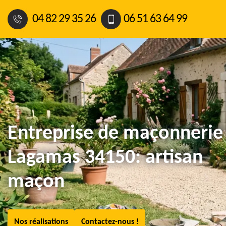
04 82 29 35 26
06 51 63 64 99
Entreprise de maçonnerie
Lagamas 34150: artisan
maçon
Nos réalisations
Contactez-nous !