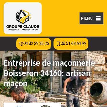
MENU
04 82 29 35 26
06 51 63 64 99
Entreprise de maçonnerie
Boisseron 34160: artisan
maçon