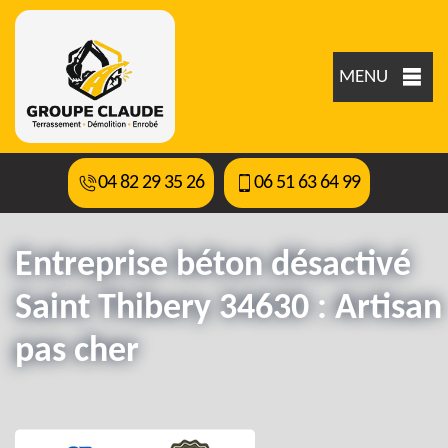
MENU
04 82 29 35 26
06 51 63 64 99
Entreprise béton désactivé
Saint Thibery 34630 : Artisan
pas cher