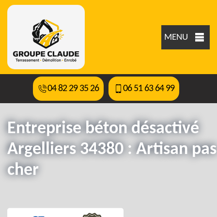
MENU
04 82 29 35 26
06 51 63 64 99
Entreprise béton désactivé
Argelliers 34380 : Artisan pas
cher