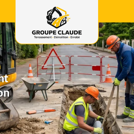
nt
on