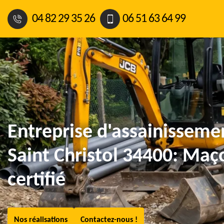
04 82 29 35 26
06 51 63 64 99
Entreprise d'assainisseme
Saint Christol 34400: Maç
certifié
Nos réalisations
Contactez-nous !