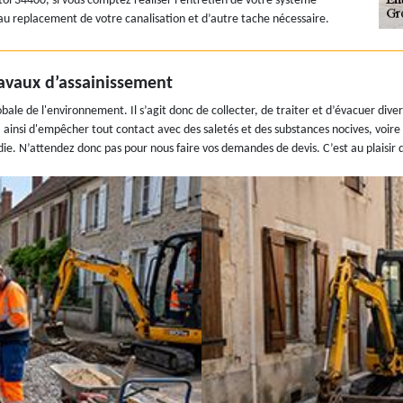
istol 34400, si vous comptez réaliser l’entretien de votre système
 au replacement de votre canalisation et d’autre tache nécessaire.
ravaux d’assainissement
obale de l'environnement. Il s’agit donc de collecter, de traiter et d’évacuer div
 ainsi d'empêcher tout contact avec des saletés et des substances nocives, voire 
die. N’attendez donc pas pour nous faire vos demandes de devis. C’est au plaisir